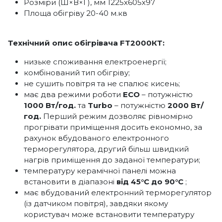
Розміри (Ш×В×Г), мм 1225х605х97
Площа обігріву 20-40 м.кв
Технічний опис обігрівача FT2000КТ:
низьке споживання електроенергії;
комбінований тип обігріву;
не сушить повітря та не спалює кисень;
має два режими роботи
ECO
– потужністю
1000 Вт/год.
та
Turbo
– потужністю
2000 Вт/
год.
Перший режим дозволяє рівномірно
прогрівати приміщення досить економно, за
рахунок вбудованого електронного
терморегулятора, другий більш швидкий
нагрів приміщення до заданої температури;
температуру керамічної панелі можна
встановити в діапазоні
від 45°С до 90°С
;
має вбудований електронний терморегулятор
(із датчиком повітря), завдяки якому
користувач може встановити температуру