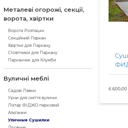
Металеві огорожі, секції,
ворота, хвіртки
Ворота Розпашні
Секційний Паркан
Хвіртки для Паркану
Стовпчики для Паркану
Суш
Парканчик для Клумби
ФИД
Вуличні меблі
6 600,00
Садові Лавки
Урни для сміття вуличні
Ліхтар ФІДЖО парковий
Альтанки
Уличные Сушилки
Дровник