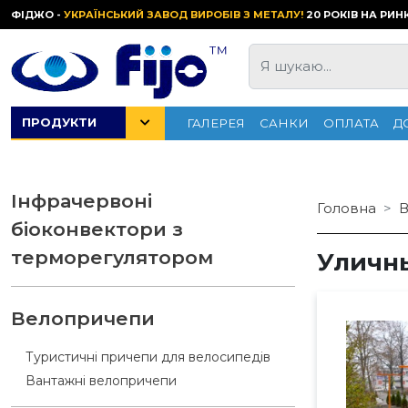
ФІДЖО -
УКРАЇНСЬКИЙ ЗАВОД ВИРОБІВ З МЕТАЛУ!
20 РОКІВ НА РИН
ПРОДУКТИ
ГАЛЕРЕЯ
САНКИ
ОПЛАТА
Д
Інфрачервоні
Головна
В
біоконвектори з
терморегулятором
Уличн
Велопричепи
Туристичні причепи для велосипедів
Вантажні велопричепи