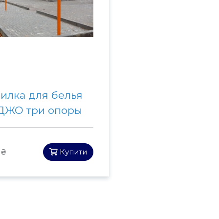
илка для белья
ЖО три опоры
 ₴
Купити