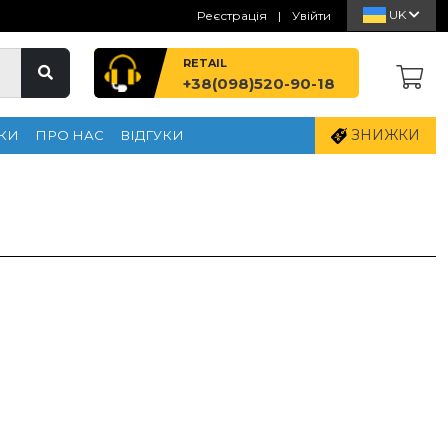
UK
Реєстрація
|
Увійти
RETAIL
+38(098)520-90-18
ЗНИЖКИ
КИ
ПРО НАС
ВІДГУКИ