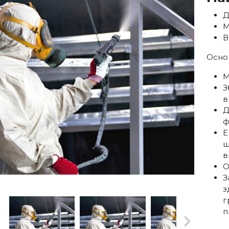
Д
М
В
Осно
М
З
в
Д
ф
Е
ш
в
О
З
з
г
п