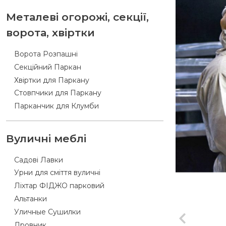
Металеві огорожі, секції,
ворота, хвіртки
Ворота Розпашні
Секційний Паркан
Хвіртки для Паркану
Стовпчики для Паркану
Парканчик для Клумби
Вуличні меблі
Садові Лавки
Урни для сміття вуличні
Ліхтар ФІДЖО парковий
Альтанки
Уличные Сушилки
Дровник