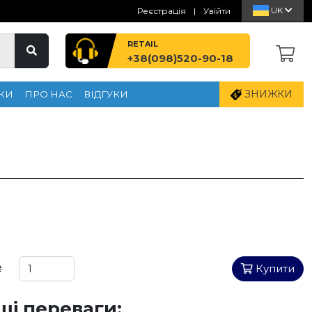
UK
Реєстрація
|
Увійти
RETAIL
+38(098)520-90-18
ЗНИЖКИ
КИ
ПРО НАС
ВІДГУКИ
₴
Купити
ші переваги: