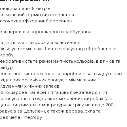
овжина печі - 6 метрів.
інімальний термін виготовлення
исококваліфікований персонал.
вні переваги порошкового фарбування:
іцність та антикорозійні властивості
більшує термін служби та експлуатації обробленого
иробу
екоративність та різноманітність кольорів, відтінків та
актур
кологічно чиста технологія виробництва з відсутністю
кідливих органічних сполук, з мінімальним
иділенням хімічних запахів
дношарове нанесення та швидке затвердіння
астосування на будь-яких металевих виробах (які
датні витримати температуру нагріву не вище 200
радусів за Цельсієм), а також дерева, скла та
редметів інтер'єру