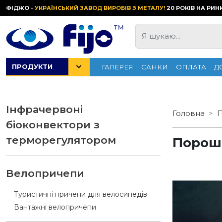
ФІДЖО -
УКРАЇНСЬКИЙ ЗАВОД ВИРОБІВ З МЕТАЛУ!
20 РОКІВ НА РИН
ПРОДУКТИ
ГАЛЕРЕЯ
САНКИ
ОПЛАТА
Д
Інфрачервоні
Головна
П
біоконвектори з
терморегулятором
Порош
Велопричепи
Туристичні причепи для велосипедів
Вантажні велопричепи