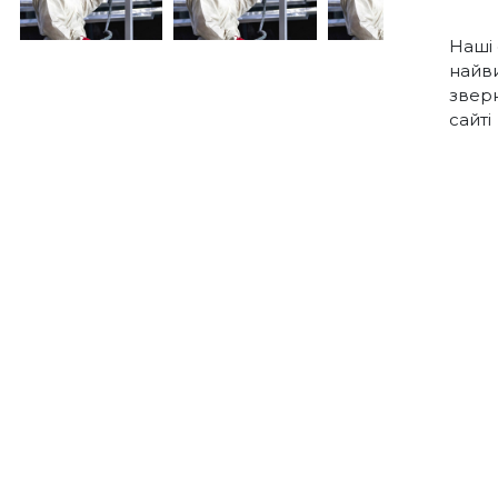
Наші
найви
звер
сайті